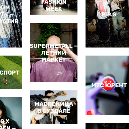
FASHION
IUM
WEEK
ITY —
P.P.S
РАТИВ
SUPERMETALL —
ЛЕТНИЙ
МАРКЕТ
СПОРТ
МТС ЮРЕНТ
МАСЛЕНИЦА
В СУЗДАЛЕ
O X
PEN —