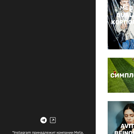
MED
QUAL
КОРПО
СИМПЛ
AVIT
BEINO
*Instagram принадлежит компании Meta,