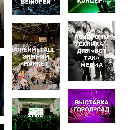
КОНЦЕРТ
BEINOPEN
ПОХОРОНЫ
ТЕХНИКА —
SUPERMETALL —
ДЛЯ «ВОТ
ЗИМНИЙ
ТАК»
МАРКЕТ
МЕДИА
ВЫСТАВКА
ГОРОД-САД
2ГИС