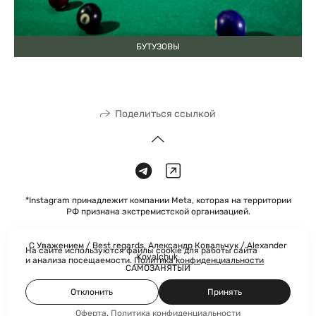
БУТУЗОВЫ
Поделиться ссылкой
*Instagram принадлежит компании Meta, которая на территории
РФ признана экстремистской организацией.
С Уважением / Best regards, Александр Ковальчук / Alexander
На сайте используются файлы cookie для работы сайта
Kovalchuk
и анализа посещаемости.
Политика конфиденциальности
САМОЗАНЯТЫЙ
Отклонить
Принять
Оферта
,
Политика конфиденциальности